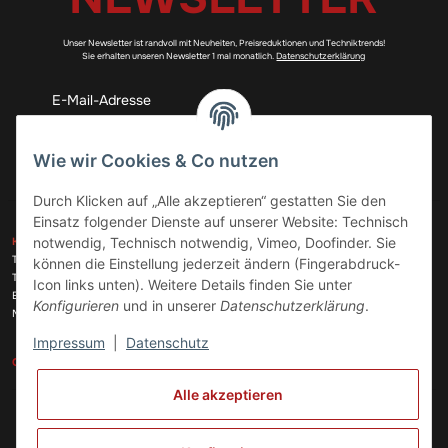
Unser Newsletter ist randvoll mit Neuheiten, Preisreduktionen und Techniktrends!
Sie erhalten unseren Newsletter 1 mal monatlich.
Datenschutzerklärung
Abonnieren
Wie wir Cookies & Co nutzen
Durch Klicken auf „Alle akzeptieren“ gestatten Sie den
Einsatz folgender Dienste auf unserer Website: Technisch
ZAHLUNGSARTEN
notwendig, Technisch notwendig, Vimeo, Doofinder. Sie
KONTAKT
Telefon:
+49 (0)6074 816 08 0
können die Einstellung jederzeit ändern (Fingerabdruck-
Telefax:
+49 (0)6074 215 08 60
Icon links unten). Weitere Details finden Sie unter
VERSANDARTEN
E-Mail:
info@meinhausgeraetedoc.de
Konfigurieren
und in unserer
Datenschutzerklärung
.
Max Planck Str. 6 c, 63322 Rödermark
Impressum
|
Datenschutz
GESETZLICHE INFORMATIONEN
INFORMATIONEN
Alle akzeptieren
Vertrag widerrufen