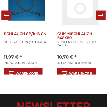
SCHLAUCH SP/K-B CN
GUMMISCHLAUCH
5X8X80
HOSE SP/K-B CN (alt: 194403)
RUBBER HOSE 5X8X80 (alt:
245935)
11,97 €
*
10,70 €
*
inkl. 19% USt. , zzgl.
Versand
inkl. 19% USt. , zzgl.
Versand
WARENKORB
WARENKORB
NEWSLETTER