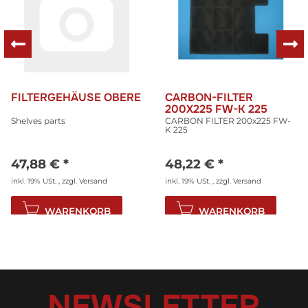
FILTERGEHÄUSE OBERE
CARBON-FILTER
200X225 FW-K 225
Shelves parts
CARBON FILTER 200x225 FW-
K 225
47,88 €
*
48,22 €
*
inkl. 19% USt. , zzgl.
Versand
inkl. 19% USt. , zzgl.
Versand
WARENKORB
WARENKORB
NEWSLETTER