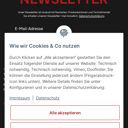
Unser Newsletter ist randvoll mit Neuheiten, Preisreduktionen und Techniktrends!
Sie erhalten unseren Newsletter 1 mal monatlich.
Datenschutzerklärung
Abonnieren
Wie wir Cookies & Co nutzen
Durch Klicken auf „Alle akzeptieren“ gestatten Sie den
Einsatz folgender Dienste auf unserer Website: Technisch
ZAHLUNGSARTEN
notwendig, Technisch notwendig, Vimeo, Doofinder. Sie
KONTAKT
Telefon:
+49 (0)6074 816 08 0
können die Einstellung jederzeit ändern (Fingerabdruck-
Telefax:
+49 (0)6074 215 08 60
Icon links unten). Weitere Details finden Sie unter
VERSANDARTEN
E-Mail:
info@meinhausgeraetedoc.de
Konfigurieren
und in unserer
Datenschutzerklärung
.
Max Planck Str. 6 c, 63322 Rödermark
Impressum
|
Datenschutz
GESETZLICHE INFORMATIONEN
INFORMATIONEN
Alle akzeptieren
Vertrag widerrufen